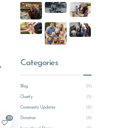
Categories
s
Blog
(11)
Charity
(5)
Community Updates
(8)
59
Donation
(8)