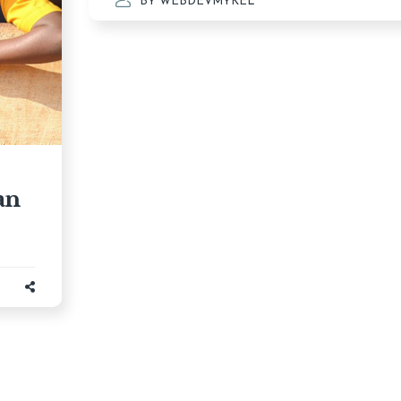
BY
WEBDEVMYKEL
an