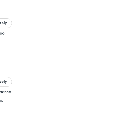
eply
eo.
eply
 massa
is