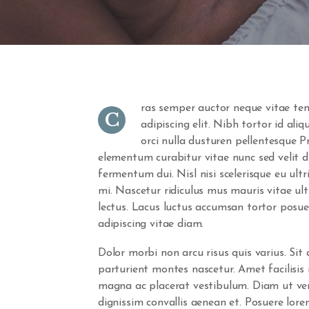
ras semper auctor neque vitae te
C
adipiscing elit. Nibh tortor id ali
orci nulla dusturen pellentesque P
elementum curabitur vitae nunc sed velit d
fermentum dui. Nisl nisi scelerisque eu ultr
mi. Nascetur ridiculus mus mauris vitae ult
lectus. Lacus luctus accumsan tortor posu
adipiscing vitae diam.
Dolor morbi non arcu risus quis varius. Sit
parturient montes nascetur. Amet facilisi
magna ac placerat vestibulum. Diam ut vene
dignissim convallis aenean et. Posuere lorem