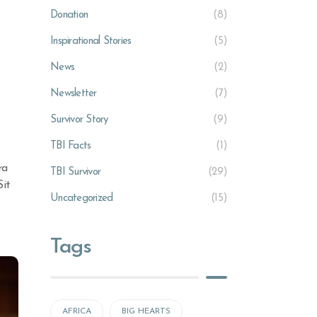
Donation
(8)
Inspirational Stories
(5)
News
(2)
Newsletter
(7)
Survivor Story
(9)
TBI Facts
(1)
ra
TBI Survivor
(29)
Sit
Uncategorized
(15)
Tags
AFRICA
BIG HEARTS