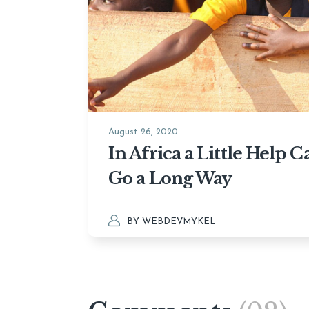
August 26, 2020
In Africa a Little Help C
Go a Long Way
BY
WEBDEVMYKEL