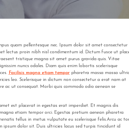
mpus quam pellentesque nec. Ipsum dolor sit amet consectetur
quet lectus proin nibh nisl condimentum id. Dictum fusce ut plac
raesent tristique magna sit amet purus gravida quis. Vitae
ignissim nuncs odales. Diam quis enim lobortis scelerisque
ices.
Facilisis magna etiam tempor
pharetra massa massa ultric
ricies leo. Scelerisque in dictum non consectetur a erat nam at
ere ac ut consequat. Morbi quis commodo odio aenean se
 amet est placerat in egestas erat imperdiet. Et magnis dis
s magna etiam tempor orci. Egestas pretium aenean pharetra
natis tellus in metus vulputate eu scelerisque felis.Arcu ac to
 ipsum dolor sit. Duis ultricies lacus sed turpis tincidunt id