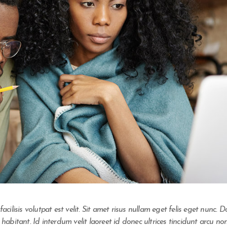
acilisis volutpat est velit. Sit amet risus nullam eget felis eget nunc. D
 habitant. Id interdum velit laoreet id donec ultrices tincidunt arcu non