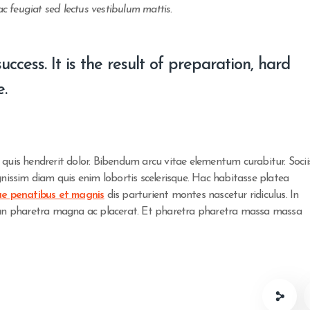
ac feugiat sed lectus vestibulum mattis.
uccess. It is the result of preparation, hard
e.
quis hendrerit dolor. Bibendum arcu vitae elementum curabitur. Socii
gnissim diam quis enim lobortis scelerisque. Hac habitasse platea
ue penatibus et magnis
dis parturient montes nascetur ridiculus. In
nean pharetra magna ac placerat. Et pharetra pharetra massa massa