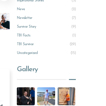
Inspirational Stories
(5)
News
(2)
Newsletter
(7)
Survivor Story
(9)
TBI Facts
(1)
TBI Survivor
(29)
Uncategorized
(15)
Gallery