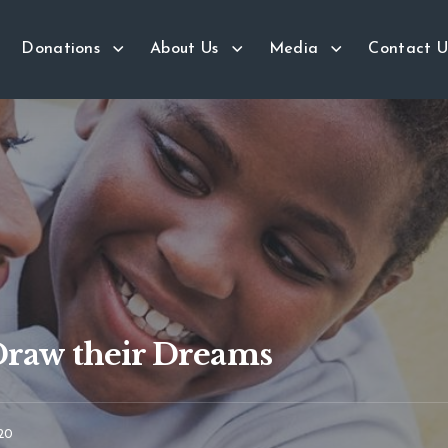
Donations
About Us
Media
Contact U
Draw their Dreams
20