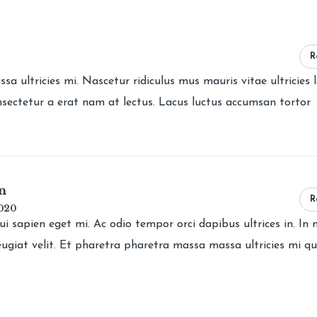
R
 ultricies mi. Nascetur ridiculus mus mauris vitae ultricies l
nsectetur a erat nam at lectus. Lacus luctus accumsan tortor
n
R
020
ui sapien eget mi. Ac odio tempor orci dapibus ultrices in. In
ugiat velit. Et pharetra pharetra massa massa ultricies mi qu